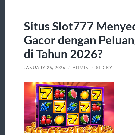
Situs Slot777 Menyed
Gacor dengan Peluan
di Tahun 2026?
JANUARY 26, 2026
/
ADMIN
/
STICKY