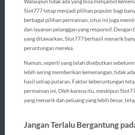
Walaupun tidak ada yang bisa menjamin kemenan
Slot777 tetap menjadi pilihan populer bagi ba
berbagai pilihan permainan, situs ini juga mem
dan layanan pelanggan yang responsif. Dengan 
yang ditawarkan, Slot777 berhasil menarik ban
peruntungan mereka.
Namun, seperti yang telah disebutkan sebelumn
lebih sering memberikan kemenangan, tidak ada
hasil setiap putaran. Faktor keberuntungan te
permainan ini. Oleh karena itu, meskipun Slo
yang menarik dan peluang yang lebih besar, tet
Jangan Terlalu Bergantung pad