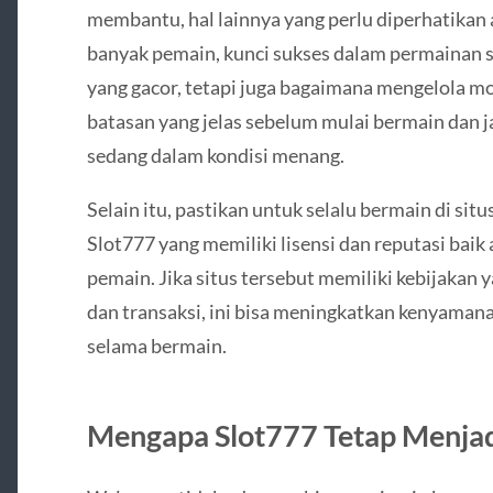
membantu, hal lainnya yang perlu diperhatikan 
banyak pemain, kunci sukses dalam permainan
yang gacor, tetapi juga bagaimana mengelola 
batasan yang jelas sebelum mulai bermain dan
sedang dalam kondisi menang.
Selain itu, pastikan untuk selalu bermain di situ
Slot777 yang memiliki lisensi dan reputasi bai
pemain. Jika situs tersebut memiliki kebijakan
dan transaksi, ini bisa meningkatkan kenyaman
selama bermain.
Mengapa Slot777 Tetap Menjadi