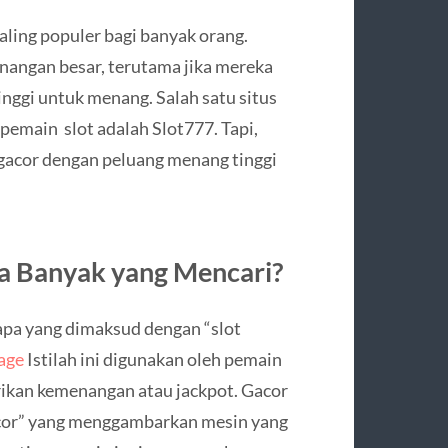
aling populer bagi banyak orang.
nangan besar, terutama jika mereka
nggi untuk menang. Salah satu situs
pemain slot adalah Slot777. Tapi,
 gacor dengan peluang menang tinggi
pa Banyak yang Mencari?
 apa yang dimaksud dengan “slot
age
Istilah ini digunakan oleh pemain
ikan kemenangan atau jackpot. Gacor
ocor” yang menggambarkan mesin yang