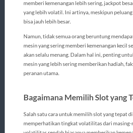
memberi kemenangan lebih sering, jackpot besa
yang lebih volatil. Ini artinya, meskipun peluan
bisa jauh lebih besar.
Namun, tidak semua orang beruntung mendapatk
mesin yang sering memberi kemenangan kecil s
akan selalu menang. Dalam hal ini, penting u
mesin yang lebih sering memberikan hadiah, f
peranan utama.
Bagaimana Memilih Slot yang T
Salah satu cara untuk memilih slot yang tepat d
memperhatikan tingkat volatilitas dari masing
volatilitas rendah biasanya memberikan kemena