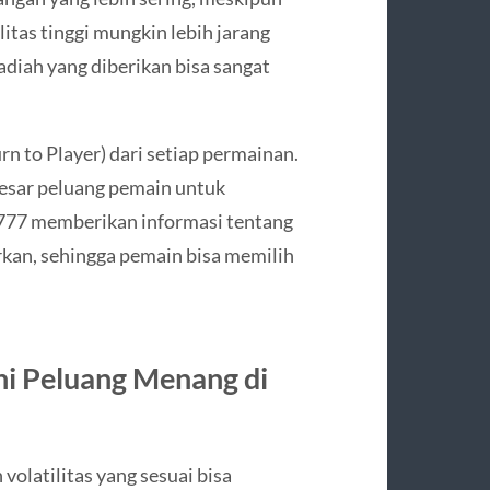
itas tinggi mungkin lebih jarang
diah yang diberikan bisa sangat
rn to Player) dari setiap permainan.
besar peluang pemain untuk
777 memberikan informasi tentang
kan, sehingga pemain bisa memilih
i Peluang Menang di
olatilitas yang sesuai bisa