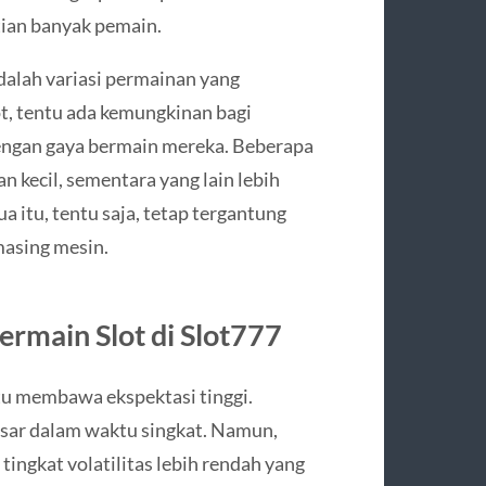
tian banyak pemain.
alah variasi permainan yang
t, tentu ada kemungkinan bagi
ngan gaya bermain mereka. Beberapa
 kecil, sementara yang lain lebih
itu, tentu saja, tetap tergantung
masing mesin.
ermain Slot di Slot777
ntu membawa ekspektasi tinggi.
esar dalam waktu singkat. Namun,
ngkat volatilitas lebih rendah yang