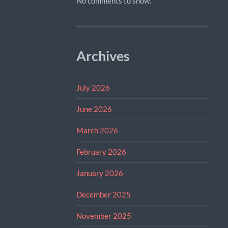
No comments to show.
Archives
July 2026
June 2026
March 2026
February 2026
January 2026
December 2025
November 2025