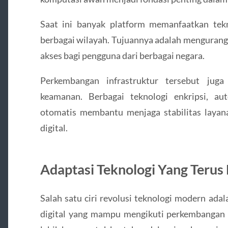
Saat ini banyak platform memanfaatkan tekn
berbagai wilayah. Tujuannya adalah mengurang
akses bagi pengguna dari berbagai negara.
Perkembangan infrastruktur tersebut juga
keamanan. Berbagai teknologi enkripsi, au
otomatis membantu menjaga stabilitas layana
digital.
Adaptasi Teknologi Yang Teru
Salah satu ciri revolusi teknologi modern ad
digital yang mampu mengikuti perkembangan t