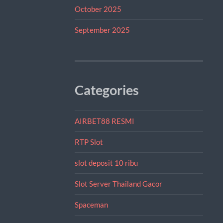
October 2025
September 2025
Categories
AIRBET88 RESMI
RTP Slot
slot deposit 10 ribu
Slot Server Thailand Gacor
Spaceman