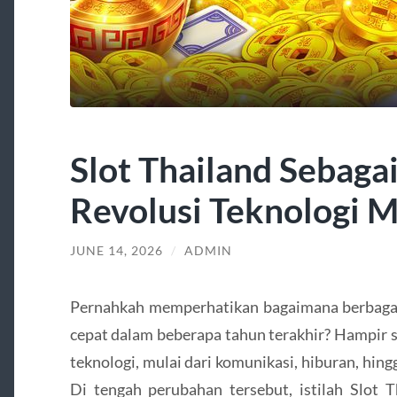
Slot Thailand Sebaga
Revolusi Teknologi 
JUNE 14, 2026
/
ADMIN
Pernahkah memperhatikan bagaimana berbagai 
cepat dalam beberapa tahun terakhir? Hampir s
teknologi, mulai dari komunikasi, hiburan, hing
Di tengah perubahan tersebut, istilah Slot 