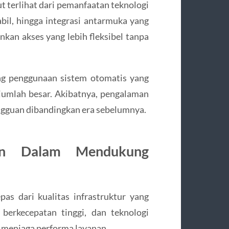
t terlihat dari pemanfaatan teknologi
abil, hingga integrasi antarmuka yang
kan akses yang lebih fleksibel tanpa
ong penggunaan sistem otomatis yang
jumlah besar. Akibatnya, pengalaman
ngguan dibandingkan era sebelumnya.
ern Dalam Mendukung
pas dari kualitas infrastruktur yang
 berkecepatan tinggi, dan teknologi
 menjaga performa layanan.