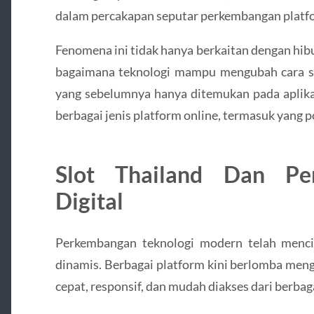
dalam percakapan seputar perkembangan platfo
Fenomena ini tidak hanya berkaitan dengan hib
bagaimana teknologi mampu mengubah cara sis
yang sebelumnya hanya ditemukan pada aplikas
berbagai jenis platform online, termasuk yang 
Slot Thailand Dan Pe
Digital
Perkembangan teknologi modern telah mencip
dinamis. Berbagai platform kini berlomba me
cepat, responsif, dan mudah diakses dari berbag