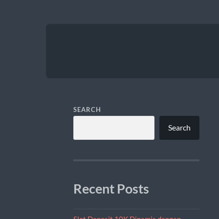
SEARCH
Search
Recent Posts
Slot Deposit 10K Dinamis dengan