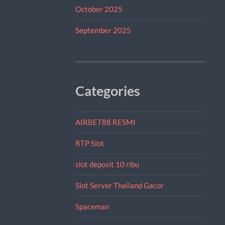
October 2025
September 2025
Categories
AIRBET88 RESMI
RTP Slot
slot deposit 10 ribu
Slot Server Thailand Gacor
Spaceman