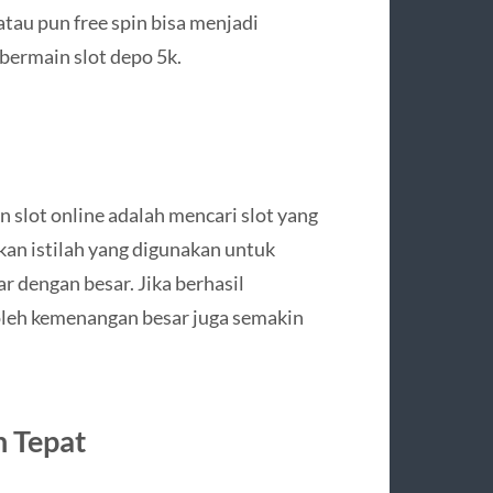
atau pun free spin bisa menjadi
ermain slot depo 5k.
n slot online adalah mencari slot yang
kan istilah yang digunakan untuk
 dengan besar. Jika berhasil
leh kemenangan besar juga semakin
 Tepat