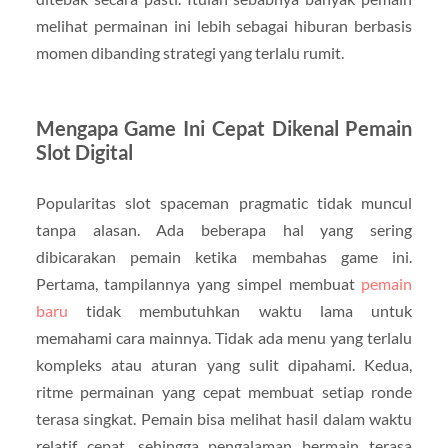
melihat permainan ini lebih sebagai hiburan berbasis
momen dibanding strategi yang terlalu rumit.
Mengapa Game Ini Cepat Dikenal Pemain
Slot Digital
Popularitas slot spaceman pragmatic tidak muncul
tanpa alasan. Ada beberapa hal yang sering
dibicarakan pemain ketika membahas game ini.
Pertama, tampilannya yang simpel membuat
pemain
baru
tidak membutuhkan waktu lama untuk
memahami cara mainnya. Tidak ada menu yang terlalu
kompleks atau aturan yang sulit dipahami. Kedua,
ritme permainan yang cepat membuat setiap ronde
terasa singkat. Pemain bisa melihat hasil dalam waktu
relatif cepat, sehingga pengalaman bermain terasa