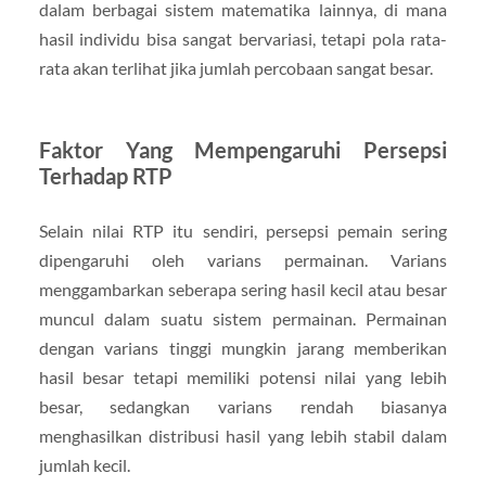
dalam berbagai sistem matematika lainnya, di mana
hasil individu bisa sangat bervariasi, tetapi pola rata-
rata akan terlihat jika jumlah percobaan sangat besar.
Faktor Yang Mempengaruhi Persepsi
Terhadap RTP
Selain nilai RTP itu sendiri, persepsi pemain sering
dipengaruhi oleh varians permainan. Varians
menggambarkan seberapa sering hasil kecil atau besar
muncul dalam suatu sistem permainan. Permainan
dengan varians tinggi mungkin jarang memberikan
hasil besar tetapi memiliki potensi nilai yang lebih
besar, sedangkan varians rendah biasanya
menghasilkan distribusi hasil yang lebih stabil dalam
jumlah kecil.