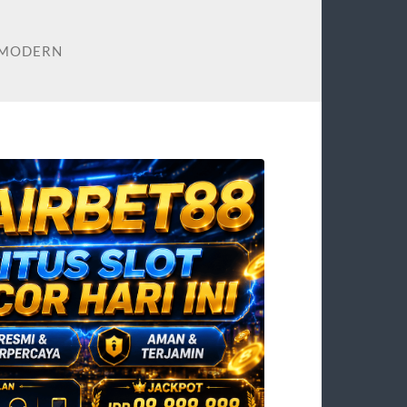
 MODERN