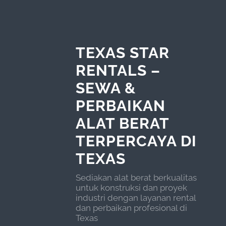
TEXAS STAR
RENTALS –
SEWA &
PERBAIKAN
ALAT BERAT
TERPERCAYA DI
TEXAS
Sediakan alat berat berkualitas
untuk konstruksi dan proyek
industri dengan layanan rental
dan perbaikan profesional di
Texas