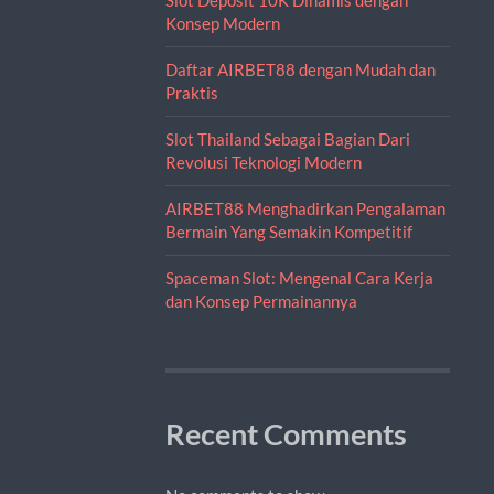
Konsep Modern
Daftar AIRBET88 dengan Mudah dan
Praktis
Slot Thailand Sebagai Bagian Dari
Revolusi Teknologi Modern
AIRBET88 Menghadirkan Pengalaman
Bermain Yang Semakin Kompetitif
Spaceman Slot: Mengenal Cara Kerja
dan Konsep Permainannya
Recent Comments