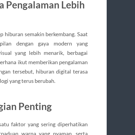
 Pengalaman Lebih
 hiburan semakin berkembang. Saat
mpilan dengan gaya modern yang
isual yang lebih menarik, berbagai
sederhana ikut memberikan pengalaman
an tersebut, hiburan digital terasa
logi yang terus berubah.
gian Penting
atu faktor yang sering diperhatikan
perpaduan warna yang nyaman, serta