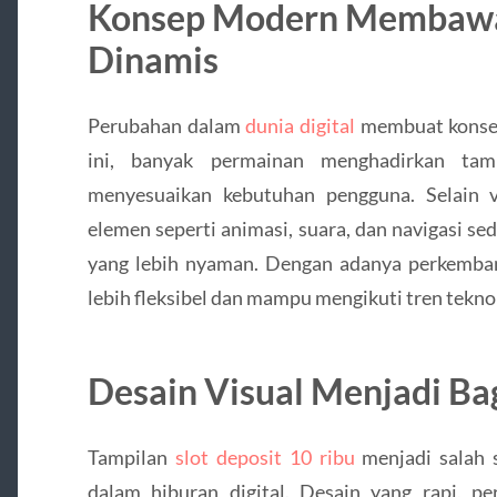
Konsep Modern Membawa
Dinamis
Perubahan dalam
dunia digital
membuat konsep
ini, banyak permainan menghadirkan ta
menyesuaikan kebutuhan pengguna. Selain v
elemen seperti animasi, suara, dan navigasi 
yang lebih nyaman. Dengan adanya perkembang
lebih fleksibel dan mampu mengikuti tren tekno
Desain Visual Menjadi Ba
Tampilan
slot deposit 10 ribu
menjadi salah s
dalam hiburan digital. Desain yang rapi, 