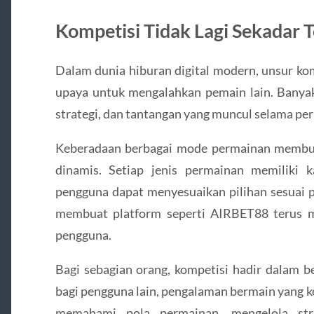
Kompetisi Tidak Lagi Sekadar
Dalam dunia hiburan digital modern, unsur komp
upaya untuk mengalahkan pemain lain. Banyak
strategi, dan tantangan yang muncul selama pe
Keberadaan berbagai mode permainan membua
dinamis. Setiap jenis permainan memiliki k
pengguna dapat menyesuaikan pilihan sesuai p
membuat platform seperti AIRBET88 terus m
pengguna.
Bagi sebagian orang, kompetisi hadir dalam b
bagi pengguna lain, pengalaman bermain yang 
memahami pola permainan, mengelola stra