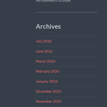
No comments to show.
Archives
July 2026
June 2026
March 2026
February 2026
January 2026
December 2025
November 2025