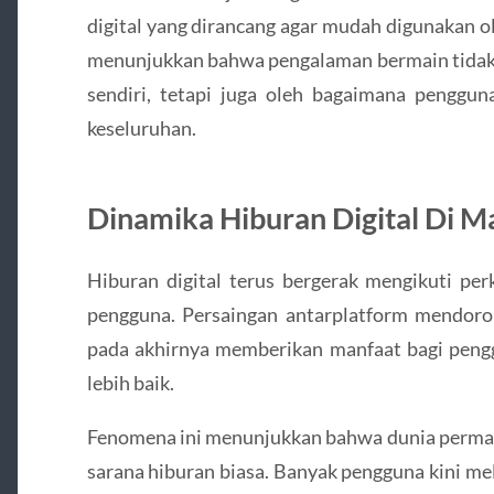
digital yang dirancang agar mudah digunakan o
menunjukkan bahwa pengalaman bermain tidak 
sendiri, tetapi juga oleh bagaimana penggun
keseluruhan.
Dinamika Hiburan Digital Di M
Hiburan digital terus bergerak mengikuti pe
pengguna. Persaingan antarplatform mendoro
pada akhirnya memberikan manfaat bagi pen
lebih baik.
Fenomena ini menunjukkan bahwa dunia permain
sarana hiburan biasa. Banyak pengguna kini mel