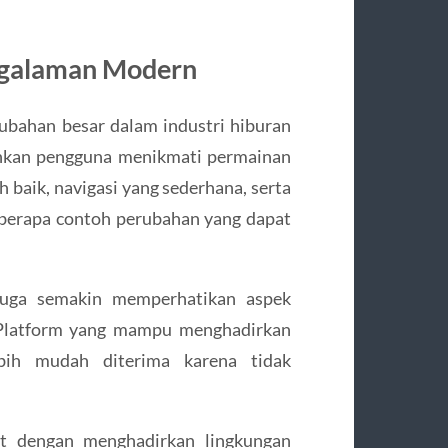
ngalaman Modern
bahan besar dalam industri hiburan
inkan pengguna menikmati permainan
h baik, navigasi yang sederhana, serta
beberapa contoh perubahan yang dapat
juga semakin memperhatikan aspek
 Platform yang mampu menghadirkan
bih mudah diterima karena tidak
ut dengan menghadirkan lingkungan