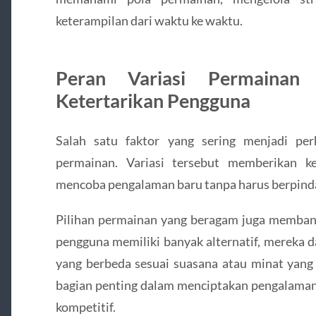
keterampilan dari waktu ke waktu.
Peran Variasi Permainan
Ketertarikan Pengguna
Salah satu faktor yang sering menjadi per
permainan. Variasi tersebut memberikan 
mencoba pengalaman baru tanpa harus berpindah
Pilihan permainan yang beragam juga memban
pengguna memiliki banyak alternatif, mereka 
yang berbeda sesuai suasana atau minat yang
bagian penting dalam menciptakan pengalaman 
kompetitif.