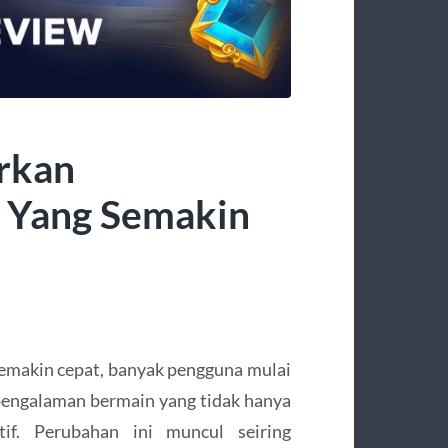
rkan
 Yang Semakin
semakin cepat, banyak pengguna mulai
engalaman bermain yang tidak hanya
tif. Perubahan ini muncul seiring