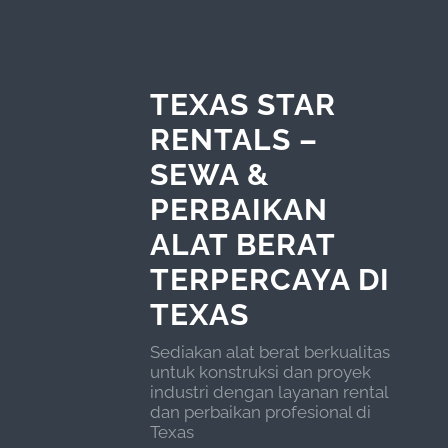
TEXAS STAR
RENTALS –
SEWA &
PERBAIKAN
ALAT BERAT
TERPERCAYA DI
TEXAS
Sediakan alat berat berkualitas
untuk konstruksi dan proyek
industri dengan layanan rental
dan perbaikan profesional di
Texas