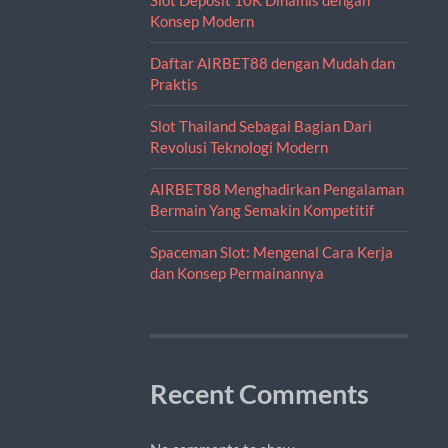
Konsep Modern
Daftar AIRBET88 dengan Mudah dan
Praktis
Slot Thailand Sebagai Bagian Dari
Revolusi Teknologi Modern
AIRBET88 Menghadirkan Pengalaman
Bermain Yang Semakin Kompetitif
Spaceman Slot: Mengenal Cara Kerja
dan Konsep Permainannya
Recent Comments