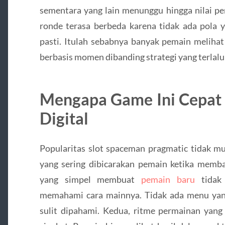
sementara yang lain menunggu hingga nilai pen
ronde terasa berbeda karena tidak ada pola y
pasti. Itulah sebabnya banyak pemain melihat
berbasis momen dibanding strategi yang terlalu
Mengapa Game Ini Cepat 
Digital
Popularitas slot spaceman pragmatic tidak mu
yang sering dibicarakan pemain ketika memba
yang simpel membuat
pemain baru
tidak
memahami cara mainnya. Tidak ada menu yang
sulit dipahami. Kedua, ritme permainan yang