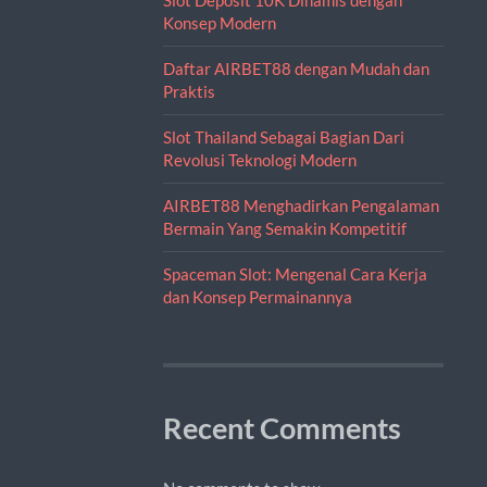
Konsep Modern
Daftar AIRBET88 dengan Mudah dan
Praktis
Slot Thailand Sebagai Bagian Dari
Revolusi Teknologi Modern
AIRBET88 Menghadirkan Pengalaman
Bermain Yang Semakin Kompetitif
Spaceman Slot: Mengenal Cara Kerja
dan Konsep Permainannya
Recent Comments