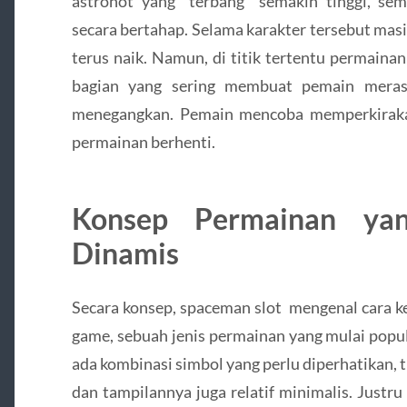
astronot yang “terbang” semakin tinggi, sem
secara bertahap. Selama karakter tersebut masih 
terus naik. Namun, di titik tertentu permainan 
bagian yang sering membuat pemain merasa
menegangkan. Pemain mencoba memperkiraka
permainan berhenti.
Konsep Permainan yan
Dinamis
Secara konsep, spaceman slot mengenal cara ke
game, sebuah jenis permainan yang mulai popule
ada kombinasi simbol yang perlu diperhatikan, t
dan tampilannya juga relatif minimalis. Just