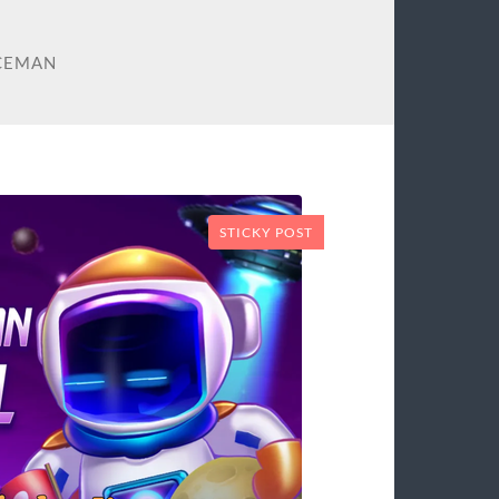
CEMAN
STICKY POST