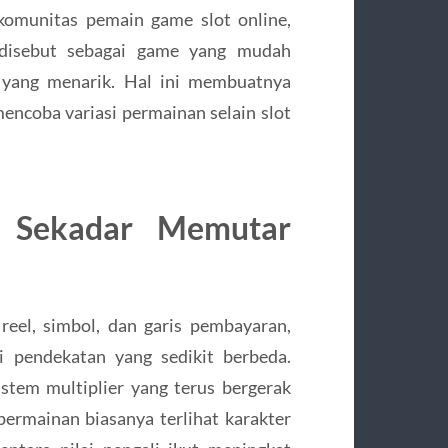
komunitas pemain game slot online,
 disebut sebagai game yang mudah
 yang menarik. Hal ini membuatnya
encoba variasi permainan selain slot
i Sekadar Memutar
reel, simbol, dan garis pembayaran,
i pendekatan yang sedikit berbeda.
stem multiplier yang terus bergerak
permainan biasanya terlihat karakter