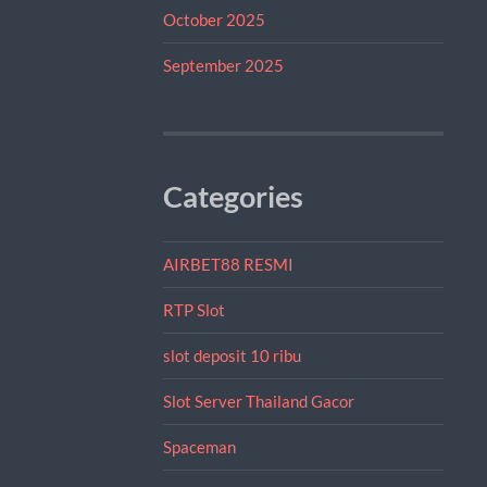
October 2025
September 2025
Categories
AIRBET88 RESMI
RTP Slot
slot deposit 10 ribu
Slot Server Thailand Gacor
Spaceman