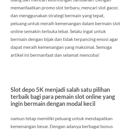
memanfaatkan promo slot terbaru, mencari slot gacor,
dan menggunakan strategi bermain yang tepat,
peluang untuk meraih kemenangan dalam bermain slot
online semakin terbuka lebar. Selalu ingat untuk
bermain dengan bijak dan tidak terpancing emosi agar
dapat meraih kemenangan yang maksimal. Semoga
artikel ini bermanfaat dan selamat mencoba!
Slot depo 5K menjadi salah satu pilihan
terbaik bagi para pemain slot online yang
ingin bermain dengan modal kecil
namun tetap memiliki peluang untuk mendapatkan
kemenangan besar. Dengan adanya berbagai bonus