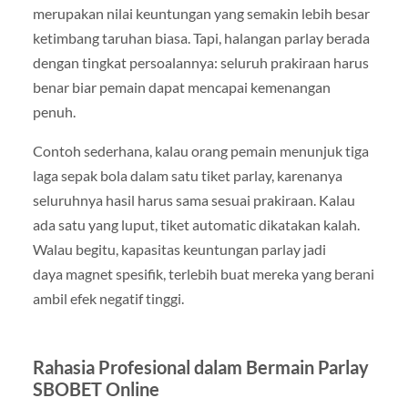
merupakan nilai keuntungan yang semakin lebih besar
ketimbang taruhan biasa. Tapi, halangan parlay berada
dengan tingkat persoalannya: seluruh prakiraan harus
benar biar pemain dapat mencapai kemenangan
penuh.
Contoh sederhana, kalau orang pemain menunjuk tiga
laga sepak bola dalam satu tiket parlay, karenanya
seluruhnya hasil harus sama sesuai prakiraan. Kalau
ada satu yang luput, tiket automatic dikatakan kalah.
Walau begitu, kapasitas keuntungan parlay jadi
daya magnet spesifik, terlebih buat mereka yang berani
ambil efek negatif tinggi.
Rahasia Profesional dalam Bermain Parlay
SBOBET Online