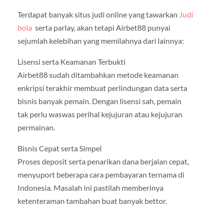
Terdapat banyak situs judi online yang tawarkan
Judi
bola
serta parlay, akan tetapi Airbet88 punyai
sejumlah kelebihan yang memilahnya dari lainnya:
Lisensi serta Keamanan Terbukti
Airbet88 sudah ditambahkan metode keamanan
enkripsi terakhir membuat perlindungan data serta
bisnis banyak pemain. Dengan lisensi sah, pemain
tak perlu waswas perihal kejujuran atau kejujuran
permainan.
Bisnis Cepat serta Simpel
Proses deposit serta penarikan dana berjalan cepat,
menyuport beberapa cara pembayaran ternama di
Indonesia. Masalah ini pastilah memberinya
ketenteraman tambahan buat banyak bettor.