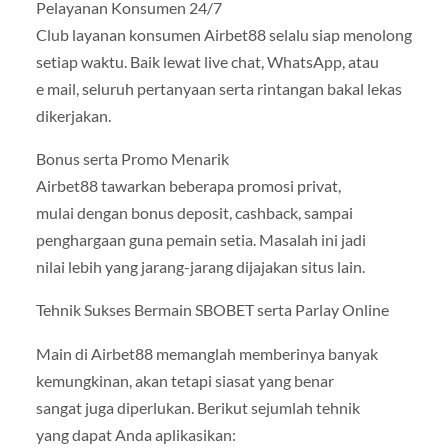
Pelayanan Konsumen 24/7
Club layanan konsumen Airbet88 selalu siap menolong
setiap waktu. Baik lewat live chat, WhatsApp, atau
e mail, seluruh pertanyaan serta rintangan bakal lekas
dikerjakan.
Bonus serta Promo Menarik
Airbet88 tawarkan beberapa promosi privat,
mulai dengan bonus deposit, cashback, sampai
penghargaan guna pemain setia. Masalah ini jadi
nilai lebih yang jarang-jarang dijajakan situs lain.
Tehnik Sukses Bermain SBOBET serta Parlay Online
Main di Airbet88 memanglah memberinya banyak
kemungkinan, akan tetapi siasat yang benar
sangat juga diperlukan. Berikut sejumlah tehnik
yang dapat Anda aplikasikan: