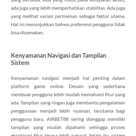
ada juga yang lebih memperhatikan stabilitas. Ada juga
yang melihat variasi permainan sebagai faktor utama.
Hal ini menunjukkan bahwa preferensi pengguna tidak
bisa disamakan.
Kenyamanan Navigasi dan Tampilan
Sistem
Kenyamanan navigasi menjadi hal penting dalam
platform game online. Desain yang sederhana
membuat pengguna lebih mudah memahami fitur yang
ada. Tampilan yang ringan juga membantu pengalaman
penggunaan menjadi lebih nyaman, terutama bagi
pengguna baru. AIRBET88 sering dianggap memiliki
tampilan yang mudah dipahami sehingga proses
eksplorasi fitur terasa lebih natural. Selain itu, sistem