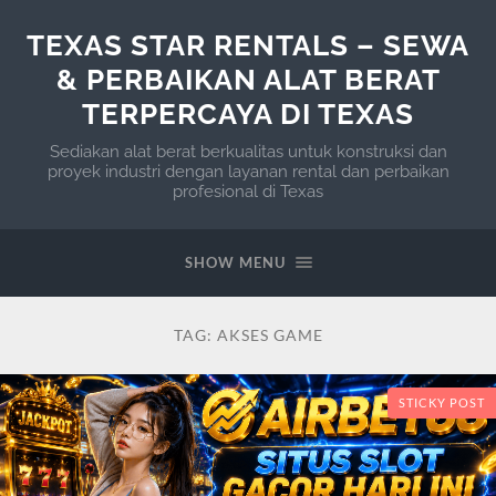
TEXAS STAR RENTALS – SEWA
& PERBAIKAN ALAT BERAT
TERPERCAYA DI TEXAS
Sediakan alat berat berkualitas untuk konstruksi dan
proyek industri dengan layanan rental dan perbaikan
profesional di Texas
SHOW MENU
TAG:
AKSES GAME
STICKY POST